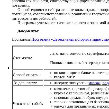
ребенка как личности, способствующих формированию дух
поведения.
Она объединяет в себе различные виды отдыха, оздоро
потенциала, совершенствованию и реализации творческих
интересов и потребностей.
Программа учитывает значение личностно значимой дея
Документы:
Программа
Программа «Детективная история в мире ста
Льготная стоимость с сертификато
Стоимость:
Полная стоимость без сертификат
по квитанции в банке на счет о
Способ оплаты:
картой МИР
За доп. плату:
лазертаг, экскурсии,
массаж
,
вод
комплект спортивной одежды (с
куртка с капюшоном, резиновые 
сезонная одежда и обувь внутри
тапочки резиновые для бассейна
Что взять с собой:
одежду для праздничных меропри