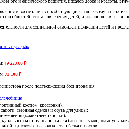
овного и физического развития, идеалов добра и красоты, этиче
вления и воспитания, способствующие физическому и психичес
 способностей путем вовлечения детей, и подростков в различн
тельности для социальной самоидентификации детей и предлаг
ринных усадьб»
м:
49 223,80 ₽
ом:
73 100 ₽
рганизатора после подтверждения бронирования
олечебница
портивный костюм, кроссовки);
сапоги, сезонная одежда и обувь для улицы;
 помещения (комнатные тапочки);
, купальный костюм, шапочка для бассейна, мыло, шампунь, моч
ятий и дискотек, несколько смен белья и носков.