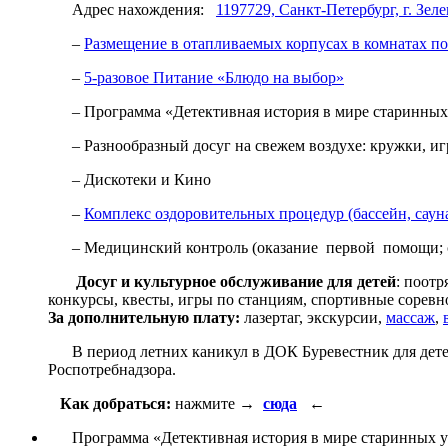
Адрес нахождения:
1197729, Санкт-Петербург, г. Зел
–
Размещение в отапливаемых корпусах в комнатах по 
–
5-разовое Питание «Блюдо на выбор»
–
Программа «Детективная история в мире старинных у
– Разнообразный досуг на свежем воздухе: кружки, игр
– Дискотеки и Кино
–
Комплекс оздоровительных процедур (бассейн, сауна
– Медицинский контроль (оказание первой помощи; служ
Д
осуг и культурное обслуживание для детей
: поот
конкурсы, квесты, игры по станциям, спортивные соревн
За дополнительную плату:
лазертаг, экскурсии,
массаж
,
В период летних каникул в ДОК Буревестник для детей 
Роспотребнадзора.
Как добраться:
нажмите
→
сюда
←
Программа «Детективная история в мире старинных ус