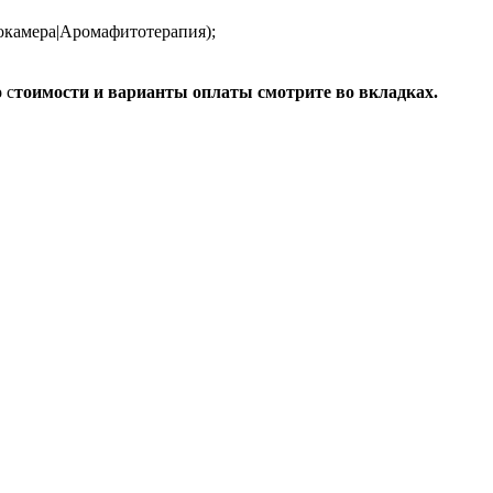
локамера|Аромафитотерапия);
о
с
тоимости и варианты оплаты смотрите во вкладках.