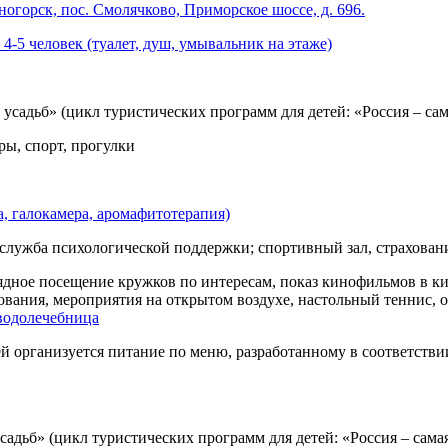
еногорск, пос. Смолячково, Приморское шоссе, д. 696.
4-5 человек (туалет, душ, умывальник на этаже)
садьб» (цикл туристических программ для детей: «Россия – сама
ы, спорт, прогулки
, галокамера, аромафитотерапия)
ба психологической поддержки; спортивный зал, страхование 
рядное посещение кружков по интересам, показ кинофильмов в к
ования, мероприятия на открытом воздухе, настольный теннис,
водолечебница
организуется питание по меню, разработанному в соответстви
адьб» (цикл туристических программ для детей: «Россия – самая