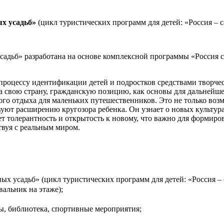
х усадьб»
(цикл туристических программ для детей: «Россия – с
садьб» разработана на основе комплексной программы «Россия с
роцессу идентификации детей и подростков средствами творческ
а свою страну, гражданскую позицию, как основы для дальнейш
ого отдыха для маленьких путешественников. Это не только воз
вуют расширению кругозора ребенка. Он узнает о новых культур
ет толерантность и открытость к новому, что важно для формир
твуя с реальным миром.
х усадьб» (цикл туристических программ для детей: «Россия – с
вальник на этаже);
, библиотека, спортивные мероприятия;