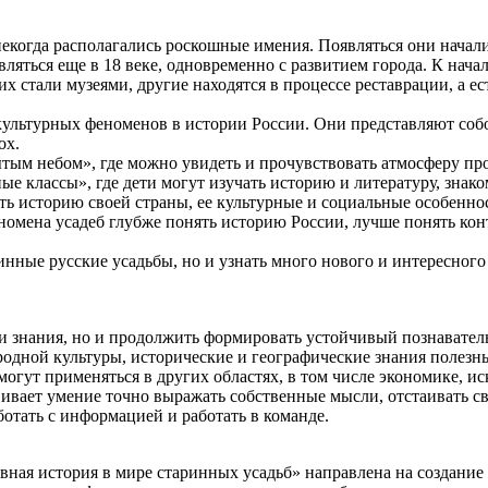
когда располагались роскошные имения. Появляться они начали
ляться еще в 18 веке, одновременно с развитием города. К начал
х стали музеями, другие находятся в процессе реставрации, а ес
культурных феноменов в истории России. Они представляют соб
ох.
тым небом», где можно увидеть и прочувствовать атмосферу про
е классы», где дети могут изучать историю и литературу, знак
ть историю своей страны, ее культурные и социальные особеннос
номена усадеб глубже понять историю России, лучше понять кон
нные русские усадьбы, но и узнать много нового и интересного 
знания, но и продолжить формировать устойчивый познаватель
одной культуры, исторические и географические знания полезны
могут применяться в других областях, в том числе экономике, ис
ает умение точно выражать собственные мысли, отстаивать сво
отать с информацией и работать в команде.
я история в мире старинных усадьб» направлена на создание 