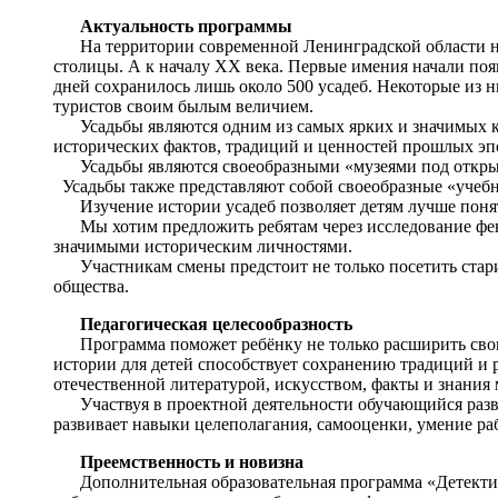
Актуальность программы
На территории современной Ленинградской области не
столицы. А к началу XX века. Первые имения начали появ
дней сохранилось лишь около 500 усадеб. Некоторые из ни
туристов своим былым величием.
Усадьбы являются одним из самых ярких и значимых 
исторических фактов, традиций и ценностей прошлых эп
Усадьбы являются своеобразными «музеями под откры
Усадьбы также представляют собой своеобразные «учебны
Изучение истории усадеб позволяет детям лучше поня
Мы хотим предложить ребятам через исследование фе
значимыми историческим личностями.
Участникам смены предстоит не только посетить стари
общества.
Педагогическая целесообразность
Программа поможет ребёнку не только расширить свои 
истории для детей способствует сохранению традиций и р
отечественной литературой, искусством, факты и знания 
Участвуя в проектной деятельности обучающийся развив
развивает навыки целеполагания, самооценки, умение раб
Преемственность и новизна
Дополнительная образовательная программа «Детективна