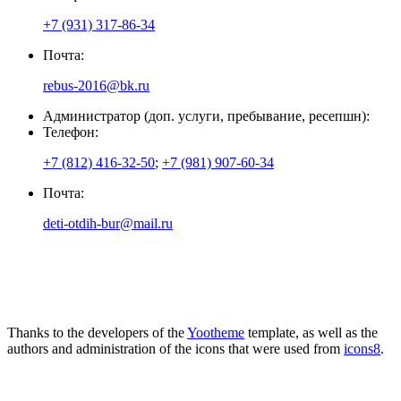
+7 (931) 317-86-34
Почта:
rebus-2016@bk.ru
Администратор (доп. услуги, пребывание, ресепшн):
Телефон:
+7 (812) 416-32-50
;
+7 (981) 907-60-34
Почта:
deti-otdih-bur@mail.ru
Thanks to the developers of the
Yootheme
template, as well as the
authors and administration of the icons that were used from
icons8
.