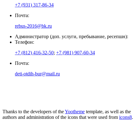
+7 (931) 317-86-34
Почта:
rebus-2016@bk.ru
Администратор (доп. услуги, пребывание, ресепшн):
Телефон:
+7 (812) 416-32-50
;
+7 (981) 907-60-34
Почта:
deti-otdih-bur@mail.ru
Thanks to the developers of the
Yootheme
template, as well as the
authors and administration of the icons that were used from
icons8
.