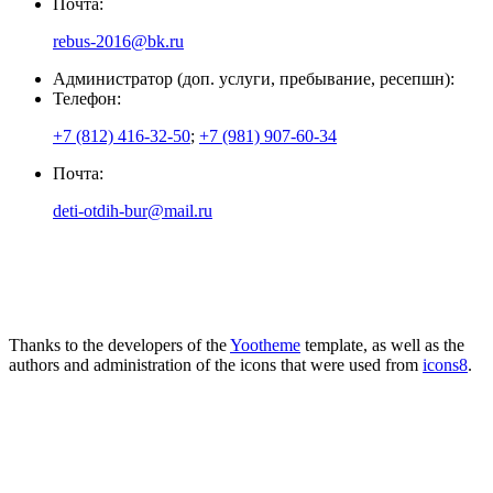
Почта:
rebus-2016@bk.ru
Администратор (доп. услуги, пребывание, ресепшн):
Телефон:
+7 (812) 416-32-50
;
+7 (981) 907-60-34
Почта:
deti-otdih-bur@mail.ru
Thanks to the developers of the
Yootheme
template, as well as the
authors and administration of the icons that were used from
icons8
.