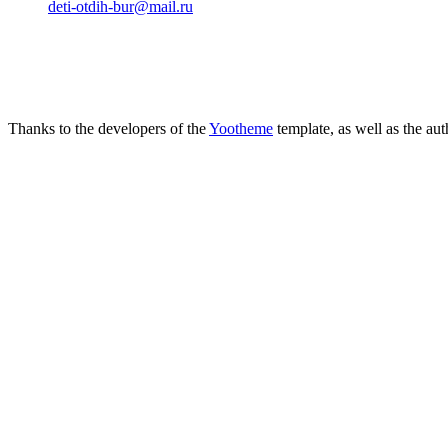
deti-otdih-bur@mail.ru
Thanks to the developers of the
Yootheme
template, as well as the au