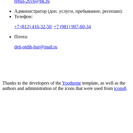
rebus-2016@bk.ru
Администратор (доп. услуги, пребывание, ресепшн):
Телефон:
+7 (812) 416-32-50
;
+7 (981) 907-60-34
Почта:
deti-otdih-bur@mail.ru
Thanks to the developers of the
Yootheme
template, as well as the
authors and administration of the icons that were used from
icons8
.