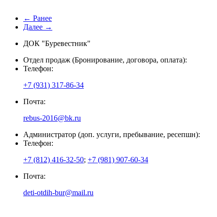
← Ранее
Далее →
ДОК "Буревестник"
Отдел продаж (Бронирование, договора, оплата):
Телефон:
+7 (931) 317-86-34
Почта:
rebus-2016@bk.ru
Администратор (доп. услуги, пребывание, ресепшн):
Телефон:
+7 (812) 416-32-50
;
+7 (981) 907-60-34
Почта:
deti-otdih-bur@mail.ru