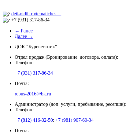
deti-otdih.ru/tematiches…
+7 (931) 317-86-34
← Ранее
Далее →
ДОК "Буревестник"
Отдел продаж (Бронирование, договора, оплата):
Телефон:
+7 (931) 317-86-34
Почта:
rebus-2016@bk.ru
Администратор (доп. услуги, пребывание, ресепшн):
Телефон:
+7 (812) 416-32-50
;
+7 (981) 907-60-34
Почта: