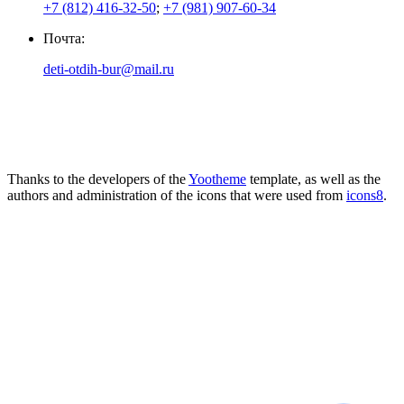
+7 (812) 416-32-50
;
+7 (981) 907-60-34
Почта:
deti-otdih-bur@mail.ru
Thanks to the developers of the
Yootheme
template, as well as the
authors and administration of the icons that were used from
icons8
.