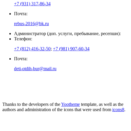
+7 (931) 317-86-34
Почта:
rebus-2016@bk.ru
Администратор (доп. услуги, пребывание, ресепшн):
Телефон:
+7 (812) 416-32-50
;
+7 (981) 907-60-34
Почта:
deti-otdih-bur@mail.ru
Thanks to the developers of the
Yootheme
template, as well as the
authors and administration of the icons that were used from
icons8
.