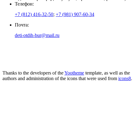
Телефон:
+7 (812) 416-32-50
;
+7 (981) 907-60-34
Почта:
deti-otdih-bur@mail.ru
Thanks to the developers of the
Yootheme
template, as well as the
authors and administration of the icons that were used from
icons8
.