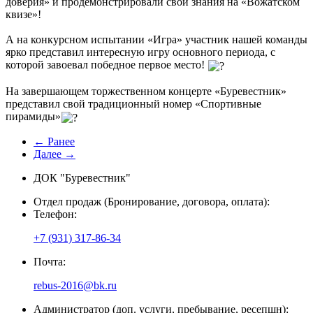
доверия» и продемонстрировали свои знания на «Вожатском
квизе»!
А на конкурсном испытании «Игра» участник нашей команды
ярко представил интересную игру основного периода, с
которой завоевал победное первое место!
На завершающем торжественном концерте «Буревестник»
представил свой традиционный номер «Спортивные
пирамиды»
← Ранее
Далее →
ДОК "Буревестник"
Отдел продаж (Бронирование, договора, оплата):
Телефон:
+7 (931) 317-86-34
Почта:
rebus-2016@bk.ru
Администратор (доп. услуги, пребывание, ресепшн):