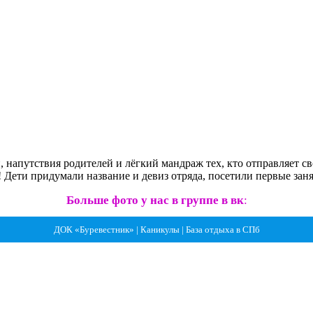
напутствия родителей и лёгкий мандраж тех, кто отправляет св
а! Дети придумали название и девиз отряда, посетили первые за
Больше фото у нас в группе в вк
:
ДОК «Буревестник» | Каникулы | База отдыха в СПб