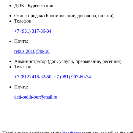
ДОК "Буревестник"
Отдел продаж (Бронирование, договора, оплата):
Телефон:
+7 (931) 317-86-34
Почта:
rebus-2016@bk.ru
Администратор (доп. услуги, пребывание, ресепшн):
Телефон:
+7 (812) 416-32-50
;
+7 (981) 907-60-34
Почта:
deti-otdih-bur@mail.ru