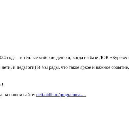
24 года – в тёплые майские деньки, когда на базе ДОК «Буреве
дети, и педагоги) И мы рады, что такое яркое и важное событи
»!
а на нашем сайте:
deti-otdih.ru/programma-…