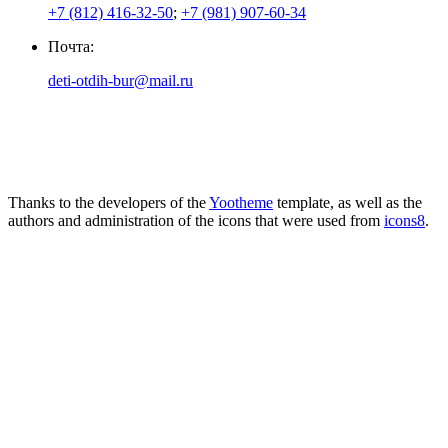
+7 (812) 416-32-50
;
+7 (981) 907-60-34
Почта:
deti-otdih-bur@mail.ru
Thanks to the developers of the
Yootheme
template, as well as the
authors and administration of the icons that were used from
icons8
.