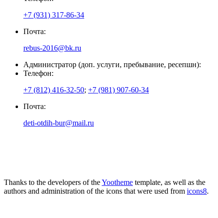
+7 (931) 317-86-34
Почта:
rebus-2016@bk.ru
Администратор (доп. услуги, пребывание, ресепшн):
Телефон:
+7 (812) 416-32-50
;
+7 (981) 907-60-34
Почта:
deti-otdih-bur@mail.ru
Thanks to the developers of the
Yootheme
template, as well as the
authors and administration of the icons that were used from
icons8
.