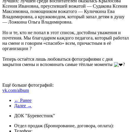
лучших: лучшей среди воспитателей оказалась Крылосова
Ксения Ивановна, преуспевшей вожатой — Судакова Ксения
Максимовна, помощником вожатого — Куличкина Ева
Владимировна, а кружководом, который запал детям в душу
— Ложкина Ольга Владимировна.
Но и те, кто не попал в этот список, достойны уважения и
почтения. Мы благодарим каждого педагога, который работал
на смене и говорим «спасибо» всем, причастным в её
организации ?
Теперь остаётся лишь любоваться фотографиями с дня
закрытия смены и вспоминать самые тёплые моменты
‍?
Ещё больше фотографий:
vk.com/album
← Ранее
Далее →
ДОК "Буревестник"
Отдел продаж (Бронирование, договора, оплата):
Телефон: