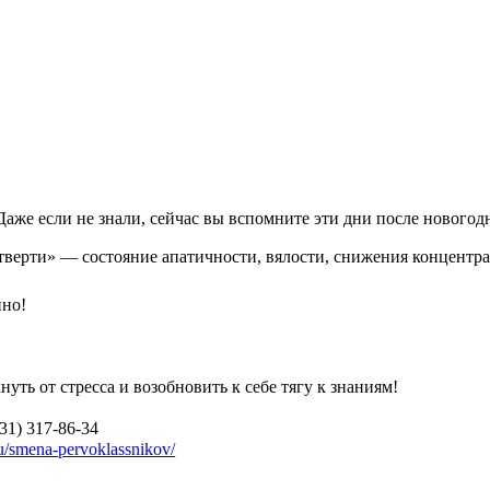
 Даже если не знали, сейчас вы вспомните эти дни после новогод
етверти» — состояние апатичности, вялости, снижения концентра
йно!
уть от стресса и возобновить к себе тягу к знаниям!
31) 317-86-34
.ru/smena-pervoklassnikov/