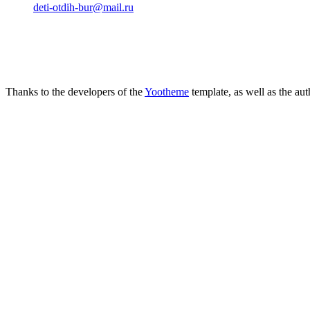
deti-otdih-bur@mail.ru
Thanks to the developers of the
Yootheme
template, as well as the au