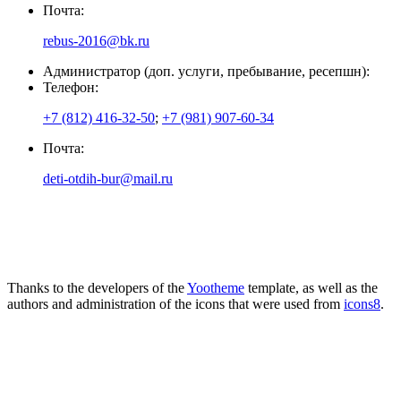
Почта:
rebus-2016@bk.ru
Администратор (доп. услуги, пребывание, ресепшн):
Телефон:
+7 (812) 416-32-50
;
+7 (981) 907-60-34
Почта:
deti-otdih-bur@mail.ru
Thanks to the developers of the
Yootheme
template, as well as the
authors and administration of the icons that were used from
icons8
.