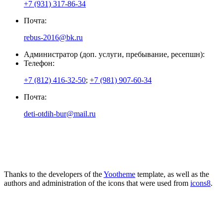
+7 (931) 317-86-34
Почта:
rebus-2016@bk.ru
Администратор (доп. услуги, пребывание, ресепшн):
Телефон:
+7 (812) 416-32-50
;
+7 (981) 907-60-34
Почта:
deti-otdih-bur@mail.ru
Thanks to the developers of the
Yootheme
template, as well as the
authors and administration of the icons that were used from
icons8
.