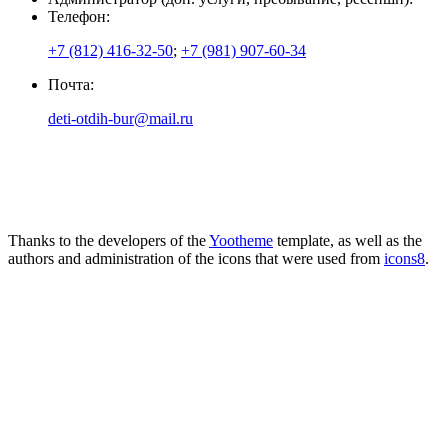
Телефон:
+7 (812) 416-32-50
;
+7 (981) 907-60-34
Почта:
deti-otdih-bur@mail.ru
Thanks to the developers of the
Yootheme
template, as well as the
authors and administration of the icons that were used from
icons8
.