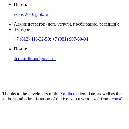
Почта:
rebus-2016@bk.ru
Администратор (доп. услуги, пребывание, ресепшн):
Телефон:
+7 (812) 416-32-50
;
+7 (981) 907-60-34
Почта:
deti-otdih-bur@mail.ru
Thanks to the developers of the
Yootheme
template, as well as the
authors and administration of the icons that were used from
icons8
.