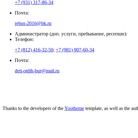
+7 (931) 317-86-34
Почта:
rebus-2016@bk.ru
Администратор (доп. услуги, пребывание, ресепшн):
Телефон:
+7 (812) 416-32-50
;
+7 (981) 907-60-34
Почта:
deti-otdih-bur@mail.ru
Thanks to the developers of the
Yootheme
template, as well as the au