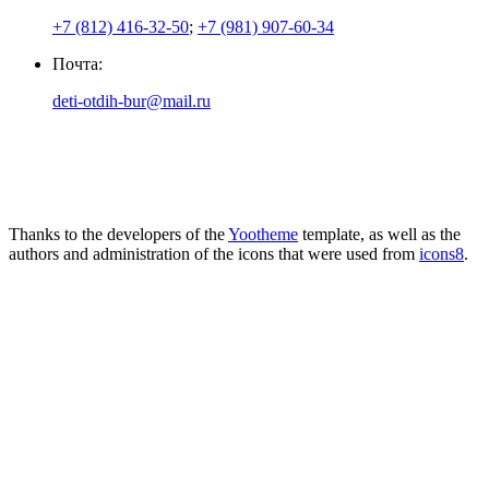
+7 (812) 416-32-50
;
+7 (981) 907-60-34
Почта:
deti-otdih-bur@mail.ru
Thanks to the developers of the
Yootheme
template, as well as the
authors and administration of the icons that were used from
icons8
.