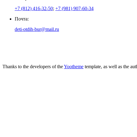
+7 (812) 416-32-50
;
+7 (981) 907-60-34
Почта:
deti-otdih-bur@mail.ru
Thanks to the developers of the
Yootheme
template, as well as the au