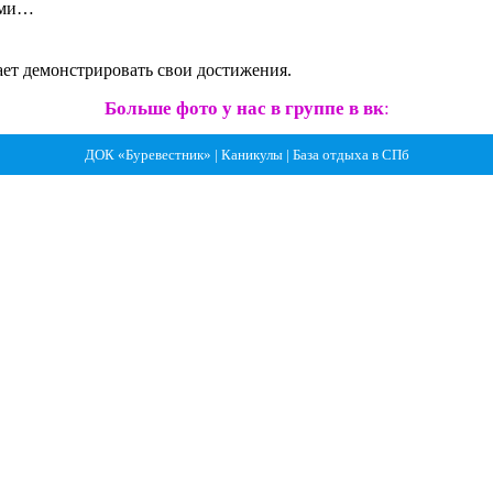
ами…
тает демонстрировать свои достижения.
Больше фото у нас в группе в вк
:
ДОК «Буревестник» | Каникулы | База отдыха в СПб