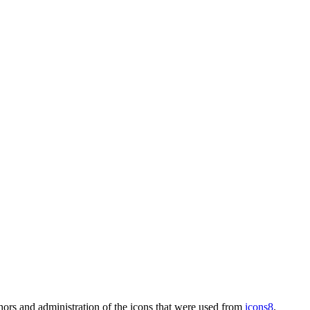
thors and administration of the icons that were used from
icons8
.