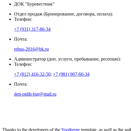
ДОК "Буревестник"
Отдел продаж (Бронирование, договора, оплата):
Телефон:
+7 (931) 317-86-34
Почта:
rebus-2016@bk.ru
Администратор (доп. услуги, пребывание, ресепшн):
Телефон:
+7 (812) 416-32-50
;
+7 (981) 907-60-34
Почта:
deti-otdih-bur@mail.ru
Thanks to the developers of the
Yootheme
template, as well as the au