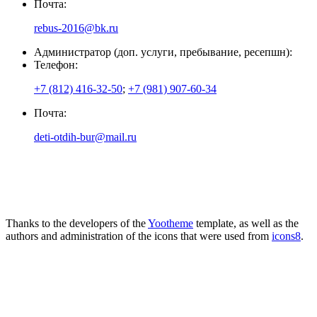
Почта:
rebus-2016@bk.ru
Администратор (доп. услуги, пребывание, ресепшн):
Телефон:
+7 (812) 416-32-50
;
+7 (981) 907-60-34
Почта:
deti-otdih-bur@mail.ru
Thanks to the developers of the
Yootheme
template, as well as the
authors and administration of the icons that were used from
icons8
.