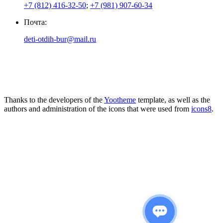
+7 (812) 416-32-50
;
+7 (981) 907-60-34
Почта:
deti-otdih-bur@mail.ru
Thanks to the developers of the
Yootheme
template, as well as the
authors and administration of the icons that were used from
icons8
.